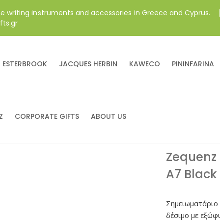
ne writing instruments and accessories in Greece and Cyprus.
fts.gr
ESTERBROOK
JACQUES HERBIN
KAWECO
PININFARINA
Z
CORPORATE GIFTS
ABOUT US
Zequenz 
A7 Black
Σημειωματάριο
δέσιμο με εξώφ