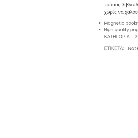
τρόπος βιβλιοδ
χωρίς να χαλάε
Magnetic bookm
High quality pa
ΚΑΤΗΓΟΡΊΑ:
Z
ΕΤΙΚΈΤΑ:
Not