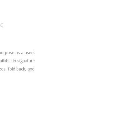
ς
purpose as a user’s
ilable in signature
es, fold back, and